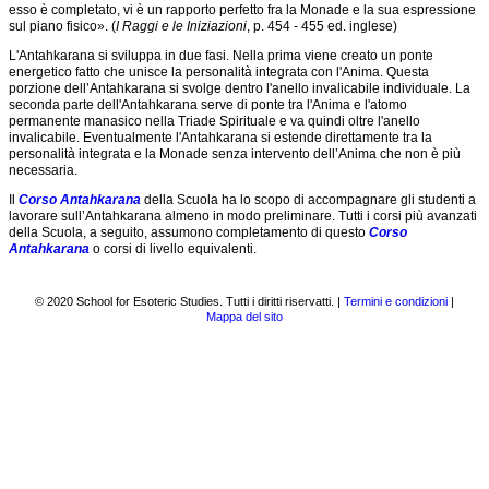
lavoro
Studi
esso è completato, vi è un rapporto perfetto fra la Monade e la sua espressione
esoterico
Esoterici?
sul piano fisico». (
I Raggi e le Iniziazioni
, p. 454 - 455 ed. inglese)
Richiesta
L'Antahkarana si sviluppa in due fasi. Nella prima viene creato un ponte
Collaborazione
di
energetico fatto che unisce la personalità integrata con l'Anima. Questa
intergruppo
ammissione
porzione dell’Antahkarana si svolge dentro l'anello invalicabile individuale. La
seconda parte dell'Antahkarana serve di ponte tra l'Anima e l'atomo
Comprendere
permanente manasico nella Triade Spirituale e va quindi oltre l'anello
il ritmo
invalicabile. Eventualmente l'Antahkarana si estende direttamente tra la
creativo
personalità integrata e la Monade senza intervento dell’Anima che non è più
Corsi
necessaria.
della
Il
Corso Antahkarana
della Scuola ha lo scopo di accompagnare gli studenti a
Scuola
lavorare sull’Antahkarana almeno in modo preliminare. Tutti i corsi più avanzati
della Scuola, a seguito, assumono completamento di questo
Corso
Donazioni
Antahkarana
o corsi di livello equivalenti.
eNews
della
Scuola
© 2020 School for Esoteric Studies. Tutti i diritti riservatti. |
Termini e condizioni
|
Mappa del sito
Formazione
esoterica al
discepolato
La Grande
Invocazione
L’illusione
della
solitudine