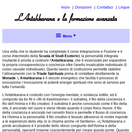
Inizio
Donazioni
Contattaci
Lingue
Inglese
L'Antahkarana e la formazione avanzata
Spagnol
Menu
Corsi
Una volta che lo studente ha completato il corso
Integrazione e Fusione
e il
Menu
Descrizione
corso
Intermedio
della
Scuola di Studi Esoterici
, la personalità integrata
dei
completo
risultante è pronta a costruire l'
Antahkarana
, che è essenziale per espandere
corsi
la propria consapevolezza o coscienza oltre l'anello invalicabile individuale (il
corpo causale individuale). Questo lavoro di costruzione permette stabilire
Argomenti
Corsi
l’allineamento con la
Triade Spirituale
prima di contattare direttamente la
attuali per
Sintesi
Monade
. L'
Antahkarana
è il veicolo energetico che facilita il processo di
la
della
evocazione / invocazione di potenti energie spirituali che sono di servizio per
riflessione
Saggezza
tutta l’umanità.
Eterna
Articoli
L'Antahkarana è costruito con l’energia mentale, o sostanza sottile, ed è
Antahkarana
composto da tre fili o «fili di trasmissione»: il sutratma, il filo della coscienza o
Azione
filo dell’Anima e il filo creativo. Il sutratma è anche conosciuto come il filo della
sociale
Materiali
vita; è ancorato nel cuore e viene ritirato quando il corpo fisico muore. Il filo
inclusiva
supplementari
della coscienza è ancorato nel cervello fisico e permette il flusso di coscienza
tra l'Anima e la personalità. Il filo creativo è tessuto attraverso le nostre risposte
Biblioteca
Spunti
a le esperienze della vita; lo si chiama anche «Il Sentiero». «L'Antahkarana o
per
Che cosa
ponte arcobaleno è il prodotto dello sforzo congiunto dell'Anima e della
il
sono gli
personalità, operanti insieme coscientemente per creare questo ponte. Quando