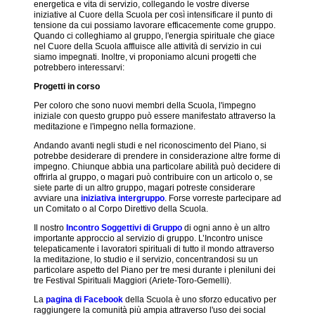
energetica e vita di servizio, collegando le vostre diverse
iniziative al Cuore della Scuola per così intensificare il punto di
Azione
tensione da cui possiamo lavorare efficacemente come gruppo.
sociale
Quando ci colleghiamo al gruppo, l'energia spirituale che giace
inclusiva
nel Cuore della Scuola affluisce alle attività di servizio in cui
siamo impegnati. Inoltre, vi proponiamo alcuni progetti che
Biblioteca
potrebbero interessarvi:
Che
Progetti in corso
cosa
sono
Per coloro che sono nuovi membri della Scuola, l'impegno
gli
iniziale con questo gruppo può essere manifestato attraverso la
Studi
meditazione e l'impegno nella formazione.
Esoterici?
Andando avanti negli studi e nel riconoscimento del Piano, si
Collaborazione
potrebbe desiderare di prendere in considerazione altre forme di
intergruppo
impegno. Chiunque abbia una particolare abilità può decidere di
offrirla al gruppo, o magari può contribuire con un articolo o, se
Comprendere
siete parte di un altro gruppo, magari potreste considerare
il
avviare una
iniziativa intergruppo
. Forse vorreste partecipare ad
ritmo
un Comitato o al Corpo Direttivo della Scuola.
creativo
Il nostro
Incontro Soggettivi di Gruppo
di ogni anno è un altro
Corsi
importante approccio al servizio di gruppo. L’Incontro unisce
della
telepaticamente i lavoratori spirituali di tutto il mondo attraverso
Scuola
la meditazione, lo studio e il servizio, concentrandosi su un
particolare aspetto del Piano per tre mesi durante i pleniluni dei
Donazioni
tre Festival Spirituali Maggiori (Ariete-Toro-Gemelli).
eNews
La
pagina di Facebook
della Scuola è uno sforzo educativo per
della
raggiungere la comunità più ampia attraverso l'uso dei social