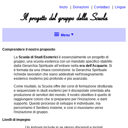
Inizio
Donazioni
Contattaci
Lingue
Inglese
Il progetto del gruppo della Scuola
Spagnol
Menu
Il
progetto
Comprendere il nostro proposito
del
gruppo
La
Scuola di Studi Esoterici
è essenzialmente un progetto di
della
gruppo
, una scuola esoterica con un mandato specifico stabilito
Scuola
dalla Gerarchia Spirituale all’entrare nella
era dell'Acquario
. Si
è formata da una chiara convinzione: la Gerarchia Spirituale
richiede lavoratori che siano addestrati nell'insegnamento
Il
esoterico moderno più profondo e più avanzato.
nostro
lavoro
Come risultato, la Scuola offre dei corsi di formazione strutturata
di
e sequenziale in studi esoterici per il discepolato orientata alla
gruppo
produzione di servitori del mondo. Il nostro obiettivo è quello di
raggiungere coloro che si preparano per l'iniziazione, e darli
supporto. Questo processo di sviluppo è individuale, ma
Iniziativa di
percorriamo il Sentiero insieme, e cosi ci muoviamo verso
purificazione
l'iniziazione di gruppo.
Livelli di impegno
L’illusione
della
Un Ashram include in se stesso discepoli e iniziati