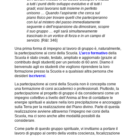
solitudine
a tutti i punti dello sviluppo evolutivo e di tutti i
gradi; essi lavorano tutti insieme in perfetto
unisono … Quando l’aspirante che cerca sul
Comprendere
piano fisico per trovare quelli che parteciperanno
il ritmo
con lui al mistero del passo immediatamente
creativo
seguente o dell’espansione da dimostrare, scopre
il suo gruppo … egli sarà simultaneamente
Lavorare
trascinato in un vortice di forza e in un campo di
in un
servizio.
[R&I: 346]
gruppo
Una prima forma di impegno al lavoro di gruppo è, naturalmente,
di
la partecipazione ai corsi della Scuola.
L’arco formativo
della
Secondo
Scuola è stato creato, testato, ampliato e aggiornato (grazie al
Raggio
contributo degli studenti) per un periodo di 60 anni. Diamo il
benvenuto agli ex studenti che vogliono riprendere la loro
La
formazione presso la Scuola e a qualsiasi altra persona che
Scuola
desideri
iscriversi
.
e il
NGSM
La partecipazione ai corsi della Scuola non è concepita come
una formazione di corsi accademici o professionali. Piuttosto, la
Menu
partecipazione al progetto di gruppo è da considerarsi come un
completo
impegno collettivo a livello dell’Anima al fine di contattare le
energie spirituali e aiutare nella loro precipitazione e ancoraggio
sulla Terra per la realizzazione del Piano divino. Parte di questa
Argomenti
realizzazione avviene attraverso l’impegno nei corsi della
attuali
Scuola, ma ci sono anche altre modalità possibili da
per
considerare.
la
riflessione
Come parte di questo gruppo spirituale, vi invitiamo a portare il
lavoro di gruppo al centro della vostra coscienza, focalizzazione
Articoli