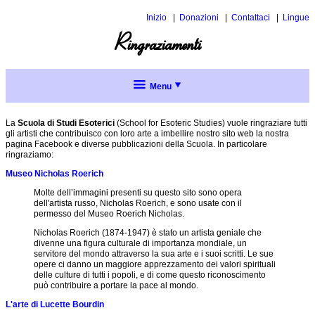
Inizio
Donazioni
Contattaci
Lingue
Inglese
Ringraziamenti
Spagnol
Menu
Chi
siamo
La
Scuola di Studi Esoterici
(School for Esoteric Studies) vuole ringraziare tutti
gli artisti che contribuisco con loro arte a imbellire nostro sito web la nostra
Sulla
pagina Facebook e diverse pubblicazioni della Scuola. In particolare
Saggezza
Scuola
ringraziamo:
Eterna
Missione
Museo Nicholas Roerich
e
Introduzione
storia
Molte dell’immagini presenti su questo sito sono opera
Formazione
alla
dell'artista russo, Nicholas Roerich, e sono usate con il
Saggezza
La
permesso del Museo Roerich Nicholas.
Eterna
Scuola,
Che
è
Nicholas Roerich (1874-1947) è stato un artista geniale che
Servizio
cosa
Perle
giusta
divenne una figura culturale di importanza mondiale, un
sono
di
per
servitore del mondo attraverso la sua arte e i suoi scritti. Le sue
gli
saggezza
me?
opere ci danno un maggiore apprezzamento dei valori spirituali
Azione
Studi
delle culture di tutti i popoli, e di come questo riconoscimento
Partecipare
sociale
Esoterici?
Perle
Come
può contribuire a portare la pace al mondo.
inclusiva
di
si
Formazione
saggezza:
L'arte di Lucette Bourdin
sostiene
Partecipazione
Collaborazione
al
Concetti