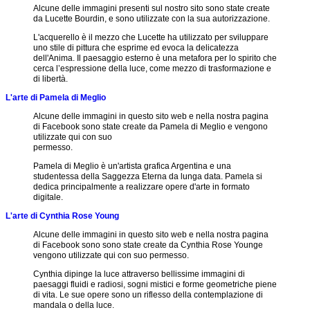
Materiali
il
al
intergruppo
discepolato
Alcune delle immagini presenti sul nostro sito sono state create
avanzati
lavoro?
Gruppo
da Lucette Bourdin, e sono utilizzate con la sua autorizzazione.
della
La
Corsi
Menu
Articoli
Scuola
Grande
L'acquerello è il mezzo che Lucette ha utilizzato per sviluppare
della
completo
Invocazione
uno stile di pittura che esprime ed evoca la delicatezza
Scuola
Ringraziamenti
Sequenza
dell'Anima. Il paesaggio esterno è una metafora per lo spirito che
settimanale
Incontri
Argomenti
Materiali
cerca l’espressione della luce, come mezzo di trasformazione e
Biblioteca
per
Soggettivi
attuali
supplementari
di libertà.
il
di
per
Link
servizio
Gruppo
L'arte di Pamela di Meglio
la
Spunti
di
riflessione
per
meditazione
Alcune delle immagini in questo sito web e nella nostra pagina
Meditazione
il
di Facebook sono state create da Pamela di Meglio e vengono
di
Articoli
lavoro
Meditazioni
utilizzate qui con suo
Plenilunio
esoterico
riflessive
permesso.
Azione
Presentazioni
sociale
Richiesta
Pamela di Meglio è un'artista grafica Argentina e una
Argomenti
di
inclusiva
di
studentessa della Saggezza Eterna da lunga data. Pamela si
attuali
Alice
ammissione
dedica principalmente a realizzare opere d'arte in formato
per
Bailey
Biblioteca
alla
digitale.
la
Scuola
riflessione
Il
Che
L'arte di Cynthia Rose Young
progetto
cosa
Mezzi
del
sono
Alcune delle immagini in questo sito web e nella nostra pagina
di
gruppo
gli
di Facebook sono sono state create da Cynthia Rose Younge
comunicazione
della
Studi
vengono utilizzate qui con suo permesso.
per
Scuola
Esoterici?
l’Anima
Cynthia dipinge la luce attraverso bellissime immagini di
Relazioni
Collaborazione
paesaggi fluidi e radiosi, sogni mistici e forme geometriche piene
eNews
Consultive
intergruppo
di vita. Le sue opere sono un riflesso della contemplazione di
della
della
mandala o della luce.