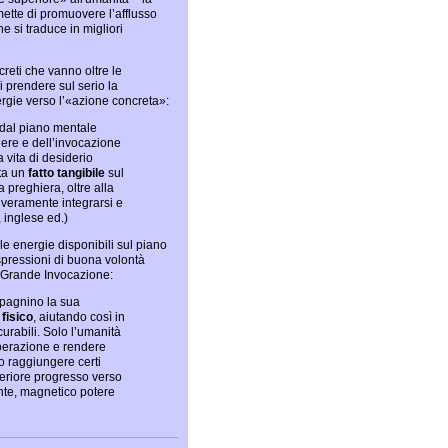
rmette di promuovere l’afflusso
ne si traduce in migliori
creti che vanno oltre le
i prendere sul serio la
rgie verso l’«azione concreta»:
 dal piano mentale
iere e dell’invocazione
a vita di desiderio
nta un
fatto tangibile
sul
 preghiera, oltre alla
o veramente integrarsi e
, inglese ed.)
le energie disponibili sul piano
espressioni di buona volontà
la Grande Invocazione:
pagnino la sua
 fisico
, aiutando così in
curabili. Solo l’umanità
iberazione e rendere
ono raggiungere certi
ulteriore progresso verso
ente, magnetico potere