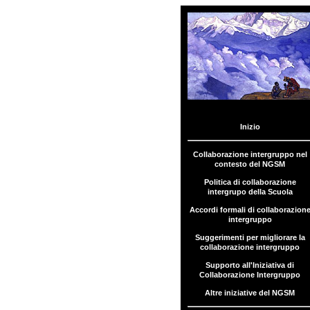
Inizio
Menu
Collaborazione
intergruppo
Collaborazione intergruppo nel
contesto del NGSM
Politica di
Politica di collaborazione
collaborazione
intergrupo della Scuola
intergrupo
Accordi formali di collaborazion
intergruppo
Accordi formali di
Suggerimenti per migliorare la
collaborazione
collaborazione intergruppo
intergruppo
Supporto all'Iniziativa di
Collaborazione Intergruppo
Accordi formali
di
Altre iniziative del NGSM
collaborazione
intergruppo