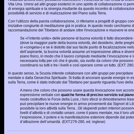
Vita Una. Unirsi ad altri gruppi esoterici in uno spirito di collaborazione ci pe
di energia spirituale e la sinergia risultante da questo incontro di collaborazio
possibilità di servizio e di realizzazione del Piano sulla Terra.
Con l’utilizzo della parola collaborazione, ci riferiamo a progetti di gruppo con
iniziative congiunte di meditazione già in pratica. In questo modo cerchiamo d
raccomandazione del Tibetano di andare oltre l'invocazione e muovere le ene
Se «l’intento unito» delle persone di buona volontà è fatto discendere
(dove la maggior parte della buona volontà, del desiderio, delle pregh
si «congela») e se è distolto dal suo facile punto di focalizzazione nell
dell’aspirante, la buona volontà assume un’espressione attiva e dive
piano fisico, in modo che il lavoro compiuto mediante l’invocazione e la
necessaria lotta per ciò che è giusto, sia svolto da coloro che posson
coordinarsi su tutti e tre i livelli e così operare come un tutto. (EXT: 280
In questo senso, la Scuola intende collaborare con altri gruppi per precipitare 
mentale e dalla Gerarchia Spirituale. Si tratta di ancorare queste energie in 
sulla Terra, come è stato indicato dal Tibetano per quanto riguarda l'uso del
A meno che coloro che possono usare questa Invocazione non accom
espressione verbale con
qualche forma di preciso servizio sul piano
modo costruttivo le Forze della Luce, i loro sforzi si dimostreranno tras
può precipitare le nuove energie in arrivo provenienti dai Signori di L
possibile la loro attività sulla Terra...Gli stupendi poteri interiori poss
livelli d’attività e di contatto umani, come il piano mentale, ma il loro 
l’espressione, il potere e la manifestazione esteriore dipende dal pot
d’attrazione dell’umanità. (EXT:279-280, ed. inglese)