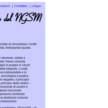
nazioni
Contattaci
Lingue
Inglese
testo del NGSM
Spagnolo
nziale di concentrare i nostri
ontà. Anticipando questo
me elementi, cellule o
de l’intera umanità.
uppo in gruppo in circoli
ità integrale. L’unità
nza indissolubile e la
, psicologica e pratica...
ze negative, il principio
 principio della sintesi –
crescente di uomini e
stanno lavorando
nte possono sembrare
a una dedizione comune
a traduzione)
e superiore» all'umanità – la