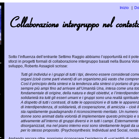
Inizio
Do
Collaborazione intergruppo nel con
Sotto l’influenza dell’entrante Settimo Raggio abbiamo l’opportunità ed il pote
sforzi in progetti formali di collaborazione intergruppo basati nella Buona Vol
sviluppo, Roberto Assagioli scrisse:
Tutti gli individui e i gruppi di tutti i tipi, devono essere considerati co
organi (cioè come parti viventi) di un organismo più vasto che compren
Così il principio della sintesi e la tendenza alla sintesi ci portano di gr
sempre più ampi fino ad arrivare all’Umanità Una, intesa come una total
fondamentale di origine, della natura e degli obiettivi, e l’interdipende
e
solidarietà tra tutti gli esseri umani e i gruppi sono una realtà spirituale
A dispetto di tutti i contrasti, di tutte le opposizioni e di tutte le apparen
di interdipendenza, di solidarietà, di cooperazione, di amicizia – cioè il
sta rapidamente guadagnando il riconoscimento meritato. Un numero 
donne sono animati dalla volontà di implementare questo principio e 
attivamente all’interno di gruppi diversi e in tutti i campi. Estername
disorganizzati, ma nel piano interno essi sono strettamente legati d
per lo stesso proposito.
(Psychosynthesis: Individual and Social, nostr
Andando ancora oltre, possiamo riconoscere l’esistenza di «un’entità di ordin