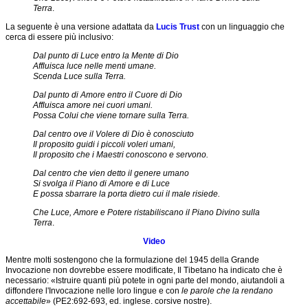
attuali
Terra
.
per
La seguente è una versione adattata da
Lucis Trust
con un linguaggio che
la
cerca di essere più inclusivo:
riflessione
Dal punto di Luce entro la Mente di Dio
Articoli
Affluisca luce nelle menti umane.
Scenda Luce sulla Terra.
Azione
sociale
Dal punto di Amore entro il Cuore di Dio
inclusiva
Affluisca amore nei cuori umani.
Possa Colui che viene tornare sulla Terra.
Biblioteca
Dal centro ove il Volere di Dio è conosciuto
Che
Il proposito guidi i piccoli voleri umani,
cosa
Il proposito che i Maestri conoscono e servono.
sono
gli
Dal centro che vien detto il genere umano
Studi
Si svolga il Piano di Amore e di Luce
Esoterici?
E possa sbarrare la porta dietro cui il male risiede.
Collaborazione
Che Luce,
Amore e Potere ristabiliscano il Piano Divino sulla
intergruppo
Terra
.
Comprendere
Video
il
Mentre molti sostengono che la formulazione del 1945 della Grande
ritmo
Invocazione non dovrebbe essere modificate, Il Tibetano ha indicato che è
creativo
necessario: «Istruire quanti più potete in ogni parte del mondo, aiutandoli a
Corsi
diffondere l'Invocazione nelle loro lingue e con
le parole che la rendano
della
accettabile
» (PE2:692-693, ed. inglese. corsive nostre).