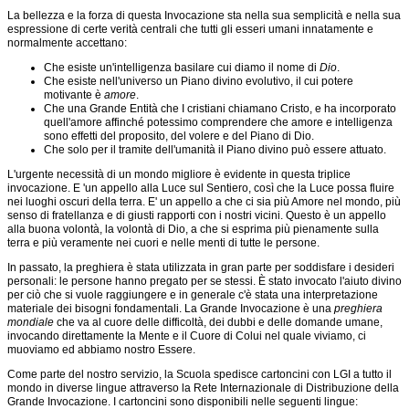
Scuola
La bellezza e la forza di questa Invocazione sta nella sua semplicità e nella sua
espressione di certe verità centrali che tutti gli esseri umani innatamente e
Donazioni
normalmente accettano:
eNews
della
Che esiste un'intelligenza basilare cui diamo il nome di
Dio
.
Scuola
Che esiste nell'universo un Piano divino evolutivo, il cui potere
motivante è
amore
.
Formazione
Che una Grande Entità che I cristiani chiamano Cristo, e ha incorporato
esoterica
quell'amore affinché potessimo comprendere che amore e intelligenza
al
sono effetti del proposito, del volere e del Piano di Dio.
discepolato
Che solo per il tramite dell'umanità il Piano divino può essere attuato.
La
L'urgente necessità di un mondo migliore è evidente in questa triplice
Grande
invocazione. E 'un appello alla Luce sul Sentiero, così che la Luce possa fluire
Invocazione
nei luoghi oscuri della terra. E' un appello a che ci sia più Amore nel mondo, più
senso di fratellanza e di giusti rapporti con i nostri vicini. Questo è un appello
L’illusione
alla buona volontà, la volontà di Dio, a che si esprima più pienamente sulla
della
terra e più veramente nei cuori e nelle menti di tutte le persone.
solitudine
In passato, la preghiera è stata utilizzata in gran parte per soddisfare i desideri
Incontri
personali: le persone hanno pregato per se stessi. È stato invocato l'aiuto divino
Soggettivi
per ciò che si vuole raggiungere e in generale c'è stata una interpretazione
di
materiale dei bisogni fondamentali. La Grande Invocazione è una
preghiera
Gruppo
mondiale
che va al cuore delle difficoltà, dei dubbi e delle domande umane,
invocando direttamente la Mente e il Cuore di Colui nel quale viviamo, ci
Iniziativa
muoviamo ed abbiamo nostro Essere.
di
purificazione
Come parte del nostro servizio, la Scuola spedisce cartoncini con LGI a tutto il
mondo in diverse lingue attraverso la Rete Internazionale di Distribuzione della
Introduzione
Grande Invocazione. I cartoncini sono disponibili nelle seguenti lingue:
alla