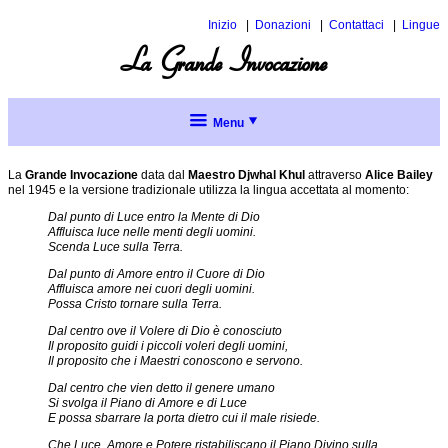
Inizio
Donazioni
Contattaci
Lingue
Inglese
La Grande Invocazione
Spagnol
Menu
La Grande
Invocazione
La
Grande Invocazione
data dal
Maestro Djwhal Khul
attraverso
Alice Bailey
nel 1945 e la versione tradizionale utilizza la lingua accettata al momento:
La natura
Dal punto di Luce entro la Mente di Dio
dell'invocazione
Affluisca luce nelle menti degli uomini.
Scenda Luce sulla Terra.
Significati
Dal punto di Amore entro il Cuore di Dio
più
Affluisca amore nei cuori degli uomini.
profondi
Possa Cristo tornare sulla Terra.
Dal centro ove il Volere di Dio è conosciuto
Utilizzando
Il proposito guidi i piccoli voleri degli uomini,
la Grande
Il proposito che i Maestri conoscono e servono.
Invocazione
Menu
Dal centro che vien detto il genere umano
Si svolga il Piano di Amore e di Luce
completo
E possa sbarrare la porta dietro cui il male risiede.
Argomenti
Che Luce, Amore e Potere ristabiliscano il Piano Divino sulla