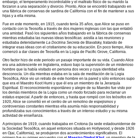
completo
embargo, el temperamento incontrolable y el maltrato físico de su marido la
jun.
forzaron a una separación y divorcio. Pronto, Alice se encontró trabajando en
1944
una fábrica de conservas de sardina de California con el fin de mantener a sus
Acción
hijas y a ella misma.
Charlas:
social
enero-
inclusiva
Fue en este momento, en 1915, cuando tenía 35 años, que Alice se puso en
marzo
contacto con la Teosofía a través de dos mujeres inglesas con las que entabló
1944
Agradecimientos
una amistad. Pasó los siguientes años trabajando en la fábrica de conservas
mientras estudiaba las nuevas ideas teosóficas: asistía a las reuniones y
Charlas:
Artículos
estudiaba detenidamente
La Doctrina Secreta
de Blavatsky, tratando de
otoño
integrar esas ideas con el cristianismo de su educación. En poco tiempo, Alice
Charlas
1943
comenzó a dar clases de Teosofía en la Logia de Pacific Grove, California.
de
Charlas:
Alice
Otro factor hizo de este periodo un pasaje importante de su vida. Cuando Alice
primavera
Bailey
era una adolescente en Inglaterra, estuvo bajo la supervisión de un misterioso
1943
hombre que la había visitado en persona dos veces y cuya identidad ella
Colaboración
desconocía. Un día mientras estaba en la sala de meditación de la Logia
intergrupo
Teosófica, Alice vio un retrato de este hombre en la pared y sólo entonces supo
que era el Maestro Koot Humi y que él era un miembro de la Jerarquía
Comprendiendo
Espiritual. El reconocimiento espontáneo y alegre de su Maestro fue visto por
el
los demás miembros de la Logia como un modo forzado para reclamar un
ritmo
estatus especial. A partir de entonces, y hasta que rompió con los teósofos en
de
1920, Alice se convirtió en el centro de un remolino de espejismos y
la
controversias constantes mientras ella asumía más responsabilidad y
creación
profundizaba sus conocimientos a través de un intenso estudio y su misma
li>
actividad de enseñanza.
Consejos
A principios de 1919, cuando trabajaba en Crotona (la sede estadounidense de
para
la Sociedad Teosófica, en aquel entonces situada en Hollywood, y desde 1926
el
en Ojai, California), se produjeron dos acontecimientos significativos. El
trabajo
primero fue su primer encuentro con el
Maestro Djwhal Khul
, un miembro de la