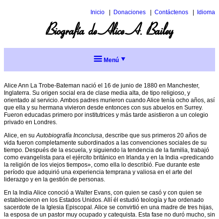
Inicio
Donaciones
Contáctenos
Idioma
Inglés
Biografía de Alice A. Bailey
Italiano
Menú
Acerca
de los
Alice Ann La Trobe-Bateman nació el 16 de junio de 1880 en Manchester,
charlas
Inglaterra. Su origen social era de clase media alta, de tipo religioso, y
orientado al servicio. Ambos padres murieron cuando Alice tenía ocho años, así
que ella y su hermana vivieron desde entonces con sus abuelos en Surrey.
Charlas
Fueron educadas primero por institutrices y más tarde asistieron a un colegio
de Alice
privado en Londres.
Bailey
Alice, en su
Autobiografía Inconclusa
, describe que sus primeros 20 años de
Charlas:
vida fueron completamente subordinados a las convenciones sociales de su
Biografía
1946
tiempo. Después de la escuela, y siguiendo la tendencia de la familia, trabajó
de Alice
como evangelista para el ejército británico en Irlanda y en la India «predicando
Bailey
Charlas:
la religión de los viejos tiempos», como ella lo describió. Fue durante este
1945
período que adquirió una experiencia temprana y valiosa en el arte del
El
liderazgo y en la gestión de personas.
Charlas:
Maestro
otoño
En la India Alice conoció a Walter Evans, con quien se casó y con quien se
Djwhal
1944
establecieron en los Estados Unidos. Allí él estudió teología y fue ordenado
Khul
sacerdote de la Iglesia Episcopal. Alice se convirtió en una madre de tres hijas,
Charlas:
Menú
la esposa de un pastor muy ocupado y catequista. Esta fase no duró mucho, sin
abr.-