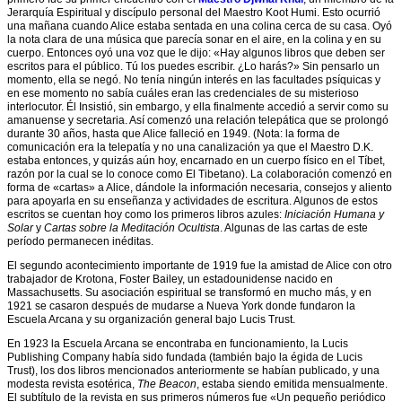
esotérico
Jerarquía Espiritual y discípulo personal del Maestro Koot Humi. Esto ocurrió
una mañana cuando Alice estaba sentada en una colina cerca de su casa. Oyó
Cursos
la nota clara de una música que parecía sonar en el aire, en la colina y en su
de
cuerpo. Entonces oyó una voz que le dijo: «Hay algunos libros que deben ser
la
escritos para el público. Tú los puedes escribir. ¿Lo harás?» Sin pensarlo un
Escuela
momento, ella se negó. No tenía ningún interés en las facultades psíquicas y
en ese momento no sabía cuáles eran las credenciales de su misterioso
Donaciones
interlocutor. Él Insistió, sin embargo, y ella finalmente accedió a servir como su
amanuense y secretaria. Así comenzó una relación telepática que se prolongó
Encuentros
durante 30 años, hasta que Alice falleció en 1949. (Nota: la forma de
Subjetivos
comunicación era la telepatía y no una canalización ya que el Maestro D.K.
de
estaba entonces, y quizás aún hoy, encarnado en un cuerpo físico en el Tíbet,
Grupo
razón por la cual se lo conoce como El Tibetano). La colaboración comenzó en
forma de «cartas» a Alice, dándole la información necesaria, consejos y aliento
eNews
para apoyarla en su enseñanza y actividades de escritura. Algunos de estos
de
escritos se cuentan hoy como los primeros libros azules:
Iniciación Humana y
la
Solar
y
Cartas sobre la Meditación Ocultista
. Algunas de las cartas de este
Escuela
período permanecen inéditas.
Enlaces
El segundo acontecimiento importante de 1919 fue la amistad de Alice con otro
trabajador de Krotona, Foster Bailey, un estadounidense nacido en
Entrenamiento
Massachusetts. Su asociación espiritual se transformó en mucho más, y en
esotérico
1921 se casaron después de mudarse a Nueva York donde fundaron la
para
Escuela Arcana y su organización general bajo Lucis Trust.
el
discipulado
En 1923 la Escuela Arcana se encontraba en funcionamiento, la Lucis
Publishing Company había sido fundada (también bajo la égida de Lucis
Escritos
Trust), los dos libros mencionados anteriormente se habían publicado, y una
de
modesta revista esotérica,
The Beacon
, estaba siendo emitida mensualmente.
los
El subtítulo de la revista en sus primeros números fue «Un pequeño periódico