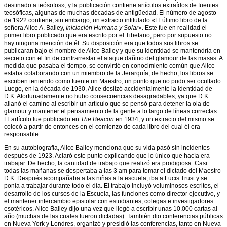
Festivales
destinado a teósofos», y la publicación contiene artículos extraídos de fuentes
Mayores
teosóficas, algunas de muchas décadas de antigüedad. El número de agosto
de 1922 contiene, sin embargo, un extracto intitulado «El último libro de la
La
señora Alice A. Bailey,
Iniciación Humana y Solar
». Este fue en realidad el
Gran
primer libro publicado que era escrito por el Tibetano, pero por supuesto no
Invocación
hay ninguna mención de él. Su disposición era que todos sus libros se
publicaran bajo el nombre de Alice Bailey y que su identidad se mantendría en
La
secreto con el fin de contrarrestar el ataque dañino del glamour de las masas. A
ilusión
medida que pasaba el tiempo, se convirtió en conocimiento común que Alice
de
estaba colaborando con un miembro de la Jerarquía; de hecho, los libros se
la
escriben teniendo como fuente un Maestro, un punto que no pudo ser ocultado.
soledad
Luego, en la década de 1930, Alice deslizó accidentalmente la identidad de
D.K. Afortunadamente no hubo consecuencias desagradables, ya que D.K.
Iniciativa
allanó el camino al escribir un artículo que se pensó para detener la ola de
de
glamour y mantener el pensamiento de la gente a lo largo de líneas correctas.
purificación
El artículo fue publicado en
The Beacon
en 1934, y un extracto del mismo se
colocó a partir de entonces en el comienzo de cada libro del cual él era
Introducción
responsable.
a
la
En su autobiografía, Alice Bailey menciona que su vida pasó sin incidentes
Sabiduría
después de 1923. Aclaró este punto explicando que lo único que hacía era
Eterna
trabajar. De hecho, la cantidad de trabajo que realizó era prodigiosa. Casi
todas las mañanas se despertaba a las 3 am para tomar el dictado del Maestro
Materiales
D.K. Después acompañaba a las niñas a la escuela, iba a Lucis Trust y se
para
ponía a trabajar durante todo el día. El trabajo incluyó voluminosos escritos, el
estudiantes
desarrollo de los cursos de la Escuela, las funciones como director ejecutivo, y
el mantener intercambio epistolar con estudiantes, colegas e investigadores
Medios
esotéricos. Alice Bailey dijo una vez que llegó a escribir unas 10.000 cartas al
de
año (muchas de las cuales fueron dictadas). También dio conferencias públicas
comunicación
en Nueva York y Londres, organizó y presidió las conferencias, tanto en Nueva
para