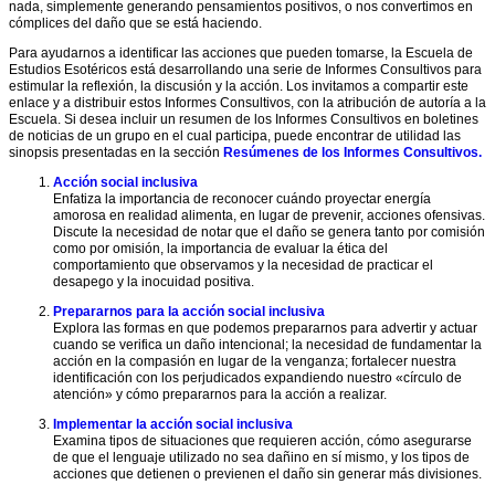
nada, simplemente generando pensamientos positivos, o nos convertimos en
social
cómplices del daño que se está haciendo.
inclusiva
Para ayudarnos a identificar las acciones que pueden tomarse, la Escuela de
Agradecimientos
Estudios Esotéricos está desarrollando una serie de Informes Consultivos para
estimular la reflexión, la discusión y la acción. Los invitamos a compartir este
Artículos
enlace y a distribuir estos Informes Consultivos, con la atribución de autoría a la
Escuela. Si desea incluir un resumen de los Informes Consultivos en boletines
Charlas
de noticias de un grupo en el cual participa, puede encontrar de utilidad las
de
sinopsis presentadas en la sección
Resúmenes de los Informes Consultivos.
Alice
Bailey
Acción social inclusiva
Enfatiza la importancia de reconocer cuándo proyectar energía
Colaboración
amorosa en realidad alimenta, en lugar de prevenir, acciones ofensivas.
intergrupo
Discute la necesidad de notar que el daño se genera tanto por comisión
como por omisión, la importancia de evaluar la ética del
Comprendiendo
comportamiento que observamos y la necesidad de practicar el
el
desapego y la inocuidad positiva.
ritmo
de
Prepararnos para la acción social inclusiva
la
Explora las formas en que podemos prepararnos para advertir y actuar
creación
cuando se verifica un daño intencional; la necesidad de fundamentar la
acción en la compasión en lugar de la venganza; fortalecer nuestra
Consejos
identificación con los perjudicados expandiendo nuestro «círculo de
para
atención» y cómo prepararnos para la acción a realizar.
el
trabajo
Implementar la acción social inclusiva
esotérico
Examina tipos de situaciones que requieren acción, cómo asegurarse
de que el lenguaje utilizado no sea dañino en sí mismo, y los tipos de
Cursos
acciones que detienen o previenen el daño sin generar más divisiones.
de