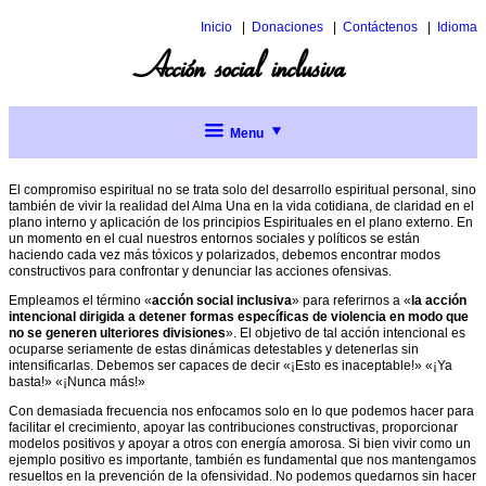
Inicio
Donaciones
Contáctenos
Idioma
Inglés
Acción social inclusiva
Italiano
Menu
Acción
social
El compromiso espiritual no se trata solo del desarrollo espiritual personal, sino
inclusiva
también de vivir la realidad del Alma Una en la vida cotidiana, de claridad en el
plano interno y aplicación de los principios Espirituales en el plano externo. En
un momento en el cual nuestros entornos sociales y políticos se están
Resúmenes
haciendo cada vez más tóxicos y polarizados, debemos encontrar modos
de los
constructivos para confrontar y denunciar las acciones ofensivas.
Informes
Consultivos
Empleamos el término «
acción social inclusiva
» para referirnos a «
la acción
intencional dirigida a detener formas específicas de violencia en modo que
no se generen ulteriores divisiones
». El objetivo de tal acción intencional es
Diálogos
ocuparse seriamente de estas dinámicas detestables y detenerlas sin
sobre la
intensificarlas. Debemos ser capaces de decir «¡Esto es inaceptable!» «¡Ya
acción
basta!» «¡Nunca más!»
social
inclusiva
Con demasiada frecuencia nos enfocamos solo en lo que podemos hacer para
Menú
facilitar el crecimiento, apoyar las contribuciones constructivas, proporcionar
modelos positivos y apoyar a otros con energía amorosa. Si bien vivir como un
completo
ejemplo positivo es importante, también es fundamental que nos mantengamos
resueltos en la prevención de la ofensividad. No podemos quedarnos sin hacer
Acción