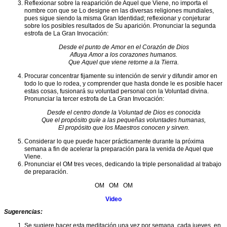
Cursos
Reflexionar sobre la reaparición de Aquel que Viene, no importa el
Azules
de
nombre con que se Lo designe en las diversas religiones mundiales,
la
pues sigue siendo la misma Gran Identidad; reflexionar y conjeturar
Escuela
sobre los posibles resultados de Su aparición. Pronunciar la segunda
estrofa de La Gran Invocación:
Donaciones
Desde el punto de Amor en el Corazón de Dios
Afluya Amor a los corazones humanos.
Encuentros
Que Aquel que viene retorne a la Tierra.
Subjetivos
de
Procurar concentrar fijamente su intención de servir y difundir amor en
Grupo
todo lo que lo rodea, y comprender que hasta donde le es posible hacer
estas cosas, fusionará su voluntad personal con la Voluntad divina.
eNews
Pronunciar la tercer estrofa de La Gran Invocación:
de
la
Desde el centro donde la Voluntad de Dios es conocida
Escuela
Que el propósito guíe a las pequeñas voluntades humanas,
El propósito que los Maestros conocen y sirven.
Enlaces
Considerar lo que puede hacer prácticamente durante la próxima
Entrenamiento
semana a fin de acelerar la preparación para la venida de Aquel que
esotérico
Viene.
para
Pronunciar el OM tres veces, dedicando la triple personalidad al trabajo
el
de preparación.
discipulado
OM OM OM
Escritos
de
Video
los
Sugerencias:
Festivales
Mayores
Se sugiere hacer esta meditación una vez por semana, cada jueves, en