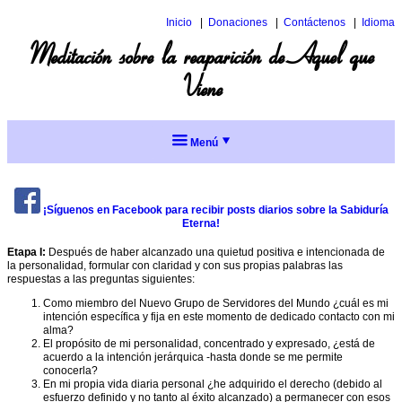
Inicio
Donaciones
Contáctenos
Idioma
Inglés
Meditación sobre la reaparición de Aquel que
Italiano
Viene
Menú
Participar
en el
grupo de
la
¡Síguenos en Facebook para recibir posts diarios sobre la Sabiduría
Escuela
Eterna!
Etapa I:
Después de haber alcanzado una quietud positiva e intencionada de
La
la personalidad, formular con claridad y con sus propias palabras las
meditación
respuestas a las preguntas siguientes:
como
servicio
Como miembro del Nuevo Grupo de Servidores del Mundo ¿cuál es mi
intención específica y fija en este momento de dedicado contacto con mi
Secuencia
alma?
Temas
para
El propósito de mi personalidad, concentrado y expresado, ¿está de
el
actuales
acuerdo a la intención jerárquica -hasta donde se me permite
servicio
conocerla?
Menú
Temas
de
En mi propia vida diaria personal ¿he adquirido el derecho (debido al
actuales
completo
meditación
esfuerzo definido y no tanto al éxito alcanzado) a permanecer con esos