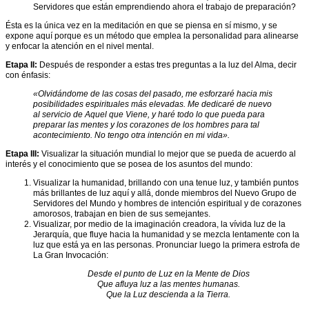
para
Servidores que están emprendiendo ahora el trabajo de preparación?
reflexionar
Meditaciones
Acción
reflexivas
Ésta es la única vez en la meditación en que se piensa en sí mismo, y se
social
Pasar
expone aquí porque es un método que emplea la personalidad para alinearse
inclusiva
del
Meditación
y enfocar la atención en el nivel mental.
dolor
para
Agradecimientos
a
atraer
Etapa II:
Después de responder a estas tres preguntas a la luz del Alma, decir
la
dinero
con énfasis:
Artículos
alegría
con
«Olvidándome de las cosas del pasado, me esforzaré hacia mis
fines
Charlas
posibilidades espirituales más elevadas. Me dedicaré de nuevo
Afrontar
espirituales
de
al servicio de Aquel que Viene, y haré todo lo que pueda para
las
Alice
preparar las mentes y los corazones de los hombres para tal
injusticias
Meditación
Bailey
acontecimiento. No tengo otra intención en mi vida».
sociales
sobre
la
Colaboración
Etapa III:
Visualizar la situación mundial lo mejor que se pueda de acuerdo al
Entender
reaparición
intergrupo
interés y el conocimiento que se posea de los asuntos del mundo:
la
de
homosexualidad
Aquel
Comprendiendo
Visualizar la humanidad, brillando con una tenue luz, y también puntos
que
el
más brillantes de luz aquí y allá, donde miembros del Nuevo Grupo de
Lenguaje
Viene
ritmo
Servidores del Mundo y hombres de intención espiritual y de corazones
no
de
amorosos, trabajan en bien de sus semejantes.
sexista
la
Visualizar, por medio de la imaginación creadora, la vívida luz de la
creación
Jerarquía, que fluye hacia la humanidad y se mezcla lentamente con la
Mantras
luz que está ya en las personas. Pronunciar luego la primera estrofa de
y
Consejos
La Gran Invocación:
Afirmaciones
para
el
li>
Desde el punto de Luz en la Mente de Dios
trabajo
Que afluya luz a las mentes humanas.
Lista
esotérico
Que la Luz descienda a la Tierra.
de
Libros