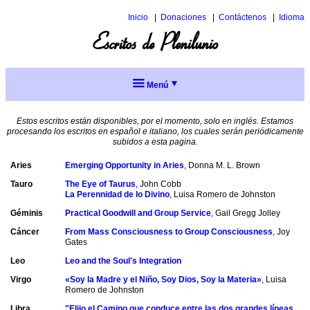
Inicio
Donaciones
Contáctenos
Idioma
Inglés
Escritos de Plenilunio
Italiano
Menú
Meditación
de
Estos escritos están disponibles, por el momento, solo en inglés. Estamos
Plenilunio
procesando los escritos en español e italiano, los cuales serán periódicamente
subidos a esta pagina.
Escritos
de
Aries
Emerging Opportunity in Aries
, Donna M. L. Brown
Plenilunio
Tauro
The Eye of Taurus
, John Cobb
La Perennidad de lo Divino
, Luisa Romero de Johnston
Técnicas
Géminis
de
Practical Goodwill and Group Service
, Gail Gregg Jolley
meditación
Cáncer
From Mass Consciousness to Group Consciousness
, Joy
Gates
Sugerencias
Leo
Leo and the Soul's Integration
para la
meditación
Virgo
«Soy la Madre y el Niño, Soy Dios, Soy la Materia»
, Luisa
Menú
Romero de Johnston
completo
Libra
"Elijo el Camino que conduce entre las dos grandes líneas