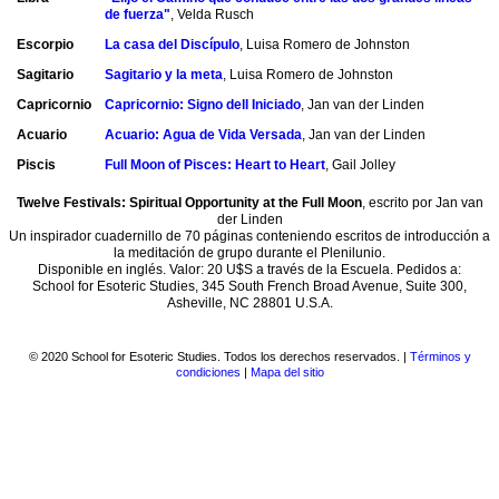
de fuerza"
, Velda Rusch
Acción
social
Escorpio
La casa del Discípulo
, Luisa Romero de Johnston
inclusiva
Sagitario
Sagitario y la meta
, Luisa Romero de Johnston
Agradecimientos
Capricornio
Capricornio: Signo dell Iniciado
, Jan van der Linden
Artículos
Acuario
Acuario: Agua de Vida Versada
, Jan van der Linden
Charlas
Piscis
Full Moon of Pisces: Heart to Heart
, Gail Jolley
de
Alice
Twelve Festivals: Spiritual Opportunity at the Full Moon
, escrito por Jan van
Bailey
der Linden
Un inspirador cuadernillo de 70 páginas conteniendo escritos de introducción a
Colaboración
la meditación de grupo durante el Plenilunio.
intergrupo
Disponible en inglés. Valor: 20 U$S a través de la Escuela. Pedidos a:
School for Esoteric Studies, 345 South French Broad Avenue, Suite 300,
Comprendiendo
Asheville, NC 28801 U.S.A.
el
ritmo
de
la
© 2020 School for Esoteric Studies. Todos los derechos reservados. |
Términos y
creación
condiciones
|
Mapa del sitio
Consejos
para
el
trabajo
esotérico