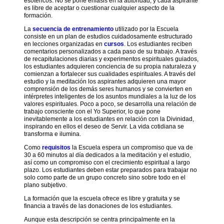
esotéricos. No se pone énfasis en la autoridad, y cada aspirante
entrenamiento
es libre de aceptar o cuestionar cualquier aspecto de la
Acción
formación.
Empeño
social
de
inclusiva
La
secuencia de entrenamiento
utilizado por la Escuela
los
consiste en un plan de estudios cuidadosamente estructurado
Agradecimientos
estudiantes
en lecciones organizadas en
cursos
. Los estudiantes reciben
comentarios personalizados a cada paso de su trabajo. A través
Artículos
de recapitulaciones diarias y experimentos espirituales guiados,
los estudiantes adquieren conciencia de su propia naturaleza y
Charlas
comienzan a fortalecer sus cualidades espirituales. A través del
de
estudio y la meditación los aspirantes adquieren una mayor
Alice
comprensión de los demás seres humanos y se convierten en
Bailey
intérpretes inteligentes de los asuntos mundiales a la luz de los
valores espirituales. Poco a poco, se desarrolla una relación de
Colaboración
trabajo consciente con el Yo Superior, lo que pone
intergrupo
inevitablemente a los estudiantes en relación con la Divinidad,
inspirando en ellos el deseo de Servir. La vida cotidiana se
Comprendiendo
transforma e ilumina.
el
ritmo
Como
requisitos
la Escuela espera un compromiso que va de
de
30 a 60 minutos al día dedicados a la meditación y el estudio,
la
así como un compromiso con el crecimiento espiritual a largo
creación
plazo. Los estudiantes deben estar preparados para trabajar no
solo como parte de un grupo concreto sino sobre todo en el
Consejos
plano subjetivo.
para
el
La formación que la escuela ofrece es libre y gratuita y se
trabajo
financia a través de las donaciones de los estudiantes.
esotérico
Aunque esta descripción se centra principalmente en la