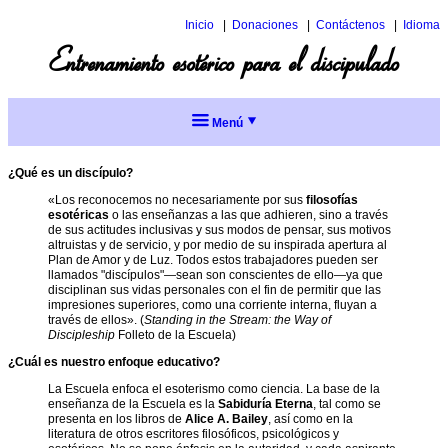
Inicio
Donaciones
Contáctenos
Idioma
Inglés
Entrenamiento esotérico para el discipulado
Italiano
Menú
Estudios
esotéricos
¿Qué es un discípulo?
«Los reconocemos no necesariamente por sus
filosofías
Entrenamiento
esotéricas
o las enseñanzas a las que adhieren, sino a través
para el
de sus actitudes inclusivas y sus modos de pensar, sus motivos
discipulado
altruistas y de servicio, y por medio de su inspirada apertura al
Plan de Amor y de Luz. Todos estos trabajadores pueden ser
Entrenamiento
llamados "discípulos"—sean son conscientes de ello—ya que
Preguntas
esotérico
disciplinan sus vidas personales con el fin de permitir que las
frecuentes
para
impresiones superiores, como una corriente interna, fluyan a
el
través de ellos». (
Standing in the Stream: the Way of
discipulado
Discipleship
Folleto de la Escuela)
Solicitud
de
Los
¿Cuál es nuestro enfoque educativo?
admisión
componentes
a la
de
La Escuela enfoca el esoterismo como ciencia. La base de la
Escuela
entrenamiento
enseñanza de la Escuela es la
Sabiduría Eterna
, tal como se
presenta en los libros de
Alice A. Bailey
, así como en la
Menú
Secuencia
literatura de otros escritores filosóficos, psicológicos y
completo
de