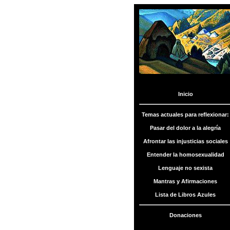
Menú
Inicio
Acerca
de los
escritos
Temas actuales para reflexionar:
inéditos
Pasar del dolor a la alegría
Temas
Afrontar las injusticias sociales
actuales
Entender la homosexualidad
Lenguaje no sexista
Temas
actuales
Mantras y Afirmaciones
para
reflexionar
Lista de Libros Azules
Lista de
Libros
Donaciones
Azules