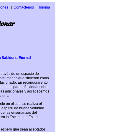
iones
Contáctenos
Idioma
Inglés
ionar
Italiano
a Sabiduría Eterna!
 través de un espacio de
tes humanos que sirvieron como
olucionado. En reconocimiento
eriales para reflexionar sobre
emas adicionales y agradecemos
scuela.
do en el cual se realiza el
el espíritu de buena voluntad.
o de las enseñanzas del
a en la Escuela de Estudios
o espero que sean aceptados