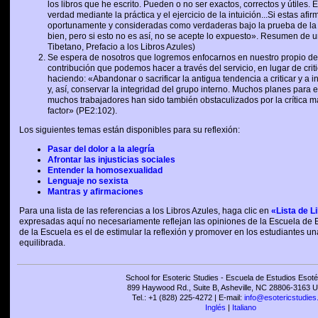
los libros que he escrito. Pueden o no ser exactos, correctos y útiles.
verdad mediante la práctica y el ejercicio de la intuición...Si estas 
oportunamente y consideradas como verdaderas bajo la prueba de l
bien, pero si esto no es así, no se acepte lo expuesto». Resumen de 
Tibetano, Prefacio a los Libros Azules)
Se espera de nosotros que logremos enfocarnos en nuestro propio desa
contribución que podemos hacer a través del servicio, en lugar de criti
haciendo: «Abandonar o sacrificar la antigua tendencia a criticar y a i
y, así, conservar la integridad del grupo interno. Muchos planes para 
muchos trabajadores han sido también obstaculizados por la crítica m
factor» (PE2:102).
Los siguientes temas están disponibles para su reflexión:
Pasar del dolor a la alegría
Afrontar las injusticias sociales
Entender la homosexualidad
Lenguaje no sexista
Mantras y afirmaciones
Para una lista de las referencias a los Libros Azules, haga clic en
«Lista de L
expresadas aquí no necesariamente reflejan las opiniones de la Escuela de Es
de la Escuela es el de estimular la reflexión y promover en los estudiantes u
equilibrada.
School for Esoteric Studies - Escuela de Estudios Esoté
899 Haywood Rd., Suite B, Asheville, NC 28806-3163 U
Tel.: +1 (828) 225-4272 | E-mail:
info@esotericstudies
Inglés
|
Italiano