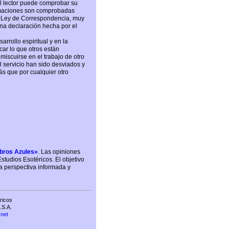
 El lector puede comprobar su
afirmaciones son comprobadas
a Ley de Correspondencia, muy
una declaración hecha por el
rrollo espiritual y en la
car lo que otros están
nmiscuirse en el trabajo de otro
el servicio han sido desviados y
ás que por cualquier otro
ibros Azules»
. Las opiniones
tudios Esotéricos. El objetivo
na perspectiva informada y
ricos
.S.A.
.net