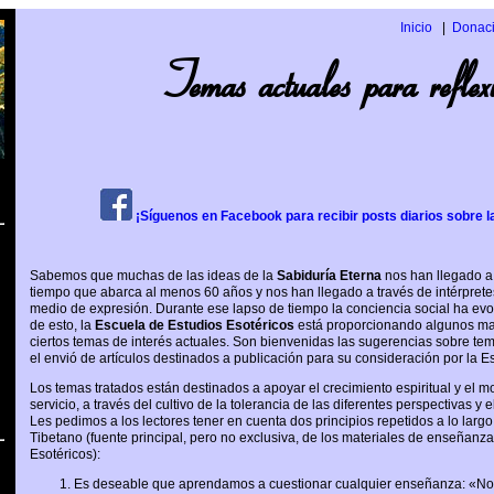
Inicio
Donac
Temas actuales para reflex
¡Síguenos en Facebook para recibir posts diarios sobre l
Sabemos que muchas de las ideas de la
Sabiduría Eterna
nos han llegado a
tiempo que abarca al menos 60 años y nos han llegado a través de intérpre
medio de expresión. Durante ese lapso de tiempo la conciencia social ha ev
de esto, la
Escuela de Estudios Esotéricos
está proporcionando algunos mat
ciertos temas de interés actuales. Son bienvenidas las sugerencias sobre t
el envió de artículos destinados a publicación para su consideración por la E
Los temas tratados están destinados a apoyar el crecimiento espiritual y el mo
servicio, a través del cultivo de la tolerancia de las diferentes perspectivas y 
Les pedimos a los lectores tener en cuenta dos principios repetidos a lo larg
Tibetano (fuente principal, pero no exclusiva, de los materiales de enseñanz
Esotéricos):
Es deseable que aprendamos a cuestionar cualquier enseñanza: «N