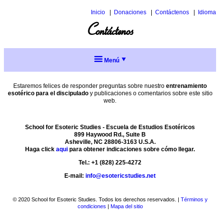
Inicio
Donaciones
Contáctenos
Idioma
Inglés
Contáctenos
Italiano
Menú
Acerca de
nosotros
Estaremos felices de responder preguntas sobre nuestro
entrenamiento
esotérico para el discipulado
y publicaciones o comentarios sobre este sitio
Sobre
web.
Sabiduría
la
Escuela
Eterna
Introducción
Misión
School for Esoteric Studies - Escuela de Estudios Esotéricos
a
Entrenamiento
y
899 Haywood Rd., Suite B
la
historia
Asheville, NC 28806-3163 U.S.A.
¿Qué
Sabiduría
Haga click
aqui
para obtener indicaciones sobre cómo llegar.
son
Servicio
Eterna
¿Es
los
la
Tel.: +1 (828) 225-4272
Acción
Estudios
Perlas
Escuela
social
Participar
Esotéricos?
E-mail:
info@esotericstudies.net
de
justa
inclusiva
sabiduría
para
Participar
Entrenamiento
mi?
en
Recursos
Charlas
esotérico
Perlas
© 2020 School for Esoteric Studies. Todos los derechos reservados. |
Términos y
el
de
para
de
¿Cómo
condiciones
|
Mapa del sitio
Menú
Artículos
grupo
Alice
el
sabiduría:
se
completo
de
A.
discipulado
Conceptos