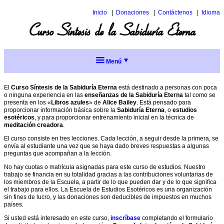
Inicio
Donaciones
Contáctenos
Idioma
Inglés
Curso Síntesis de la Sabiduría Eterna
Italiano
Menú
Cursos
El
Curso Síntesis de la Sabiduría Eterna
está destinado a personas con poca
Menú
Descripción
o ninguna experiencia en las
enseñanzas de la Sabiduría Eterna
tal como se
de
completo
presenta en los «
Libros azules
» de
Alice Bailey
. Está pensado para
los
proporcionar información básica sobre la
Sabiduría Eterna
, o
estudios
cursos
esotéricos
, y para proporcionar entrenamiento inicial en la técnica de
Acción
meditación creadora
.
social
Curso
inclusiva
Síntesis
El curso consiste en tres lecciones. Cada lección, a seguir desde la primera, se
de
envía al estudiante una vez que se haya dado breves respuestas a algunas
Agradecimientos
la
preguntas que acompañan a la lección.
Sabiduría
Artículos
Eterna
No hay cuotas o matrícula asignadas para este curso de estudios. Nuestro
trabajo se financia en su totalidad gracias a las contribuciones voluntarias de
Charlas
Antahkarana
los miembros de la Escuela, a partir de lo que pueden dar y de lo que significa
de
el trabajo para ellos. La Escuela de Estudios Esotéricos es una organización
Alice
Materiales
sin fines de lucro, y las donaciones son deducibles de impuestos en muchos
Bailey
para
países.
estudiantes
Colaboración
Si usted está interesado en este curso,
inscríbase
completando el formulario
intergrupo