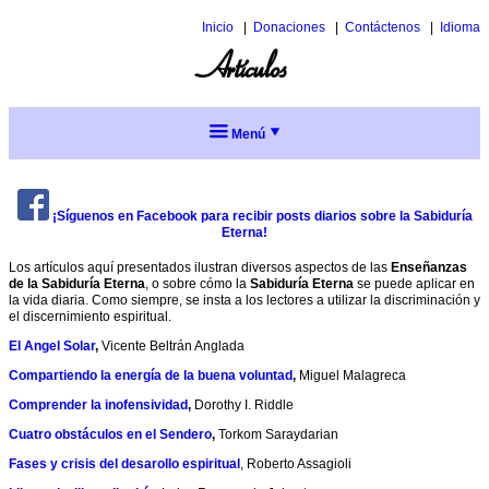
Inicio
Donaciones
Contáctenos
Idioma
Inglés
Artículos
Italiano
Menú
Acerca de
nosotros
Sobre
¡Síguenos en Facebook para recibir posts diarios sobre la Sabiduría
Sabiduría
la
Eterna!
Escuela
Eterna
Los artículos aquí presentados ilustran diversos aspectos de las
Enseñanzas
Introducción
Misión
de la Sabiduría Eterna
, o sobre cómo la
Sabiduría Eterna
se puede aplicar en
a
Entrenamiento
y
la vida diaria. Como siempre, se insta a los lectores a utilizar la discriminación y
la
historia
el discernimiento espiritual.
¿Qué
Sabiduría
son
Servicio
Eterna
¿Es
El Angel Solar
,
Vicente Beltrán Anglada
los
la
Acción
Estudios
Compartiendo la energía de la buena voluntad
,
Miguel Malagreca
Perlas
Escuela
social
Participar
Esotéricos?
de
justa
inclusiva
Comprender la inofensividad
,
Dorothy I. Riddle
sabiduría
para
Participar
Entrenamiento
mi?
Cuatro obstáculos en el Sendero
,
Torkom Saraydarian
en
Recursos
Charlas
esotérico
Perlas
el
de
para
de
¿Cómo
Menú
Fases y crisis del desarollo espiritual
, Roberto Assagioli
Artículos
grupo
Alice
el
sabiduría:
se
completo
de
A.
discipulado
Conceptos