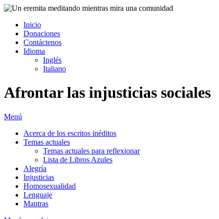
Inicio
Donaciones
Contáctenos
Idioma
Inglés
Italiano
Afrontar las injusticias sociales
Menú
Acerca de los escritos inéditos
Temas actuales
Temas actuales para reflexionar
Lista de Libros Azules
Alegría
Injusticias
Homosexualidad
Lenguaje
Mantras