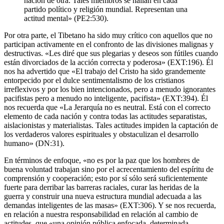
nación de otra. Tales miembros se hallan en cada
partido político y religión mundial. Representan una
actitud mental» (PE2:530).
Por otra parte, el Tibetano ha sido muy crítico con aquellos que no
participan activamente en el confronto de las divisiones malignas y
destructivas. «Les diré que sus plegarias y deseos son fútiles cuando
están divorciados de la acción correcta y poderosa» (EXT:196). Él
nos ha advertido que «El trabajo del Cristo ha sido grandemente
entorpecido por el dulce sentimentalismo de los cristianos
irreflexivos y por los bien intencionados, pero a menudo ignorantes
pacifistas pero a menudo no inteligente, pacifista» (EXT:394). Él
nos recuerda que «La Jerarquía no es neutral. Está con el correcto
elemento de cada nación y contra todas las actitudes separatistas,
aislacionistas y materialistas. Tales actitudes impiden la captación de
los verdaderos valores espirituales y obstaculizan el desarrollo
humano» (DN:31).
En términos de enfoque, «no es por la paz que los hombres de
buena voluntad trabajan sino por el acrecentamiento del espíritu de
comprensión y cooperación; esto por sí sólo será suficientemente
fuerte para derribar las ba­rreras raciales, curar las heridas de la
guerra y construir una nue­va estructura mundial adecuada a las
demandas inteligentes de las masas» (EXT:306). Y se nos recuerda,
en relación a nuestra responsabilidad en relación al cambio de
actitudes, que «una opinión pública enfocada, determinada,