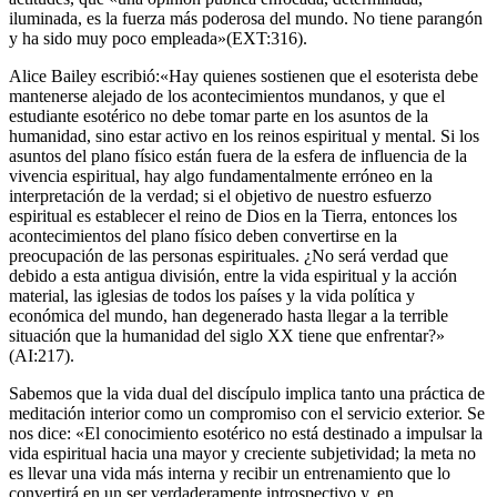
iluminada, es la fuerza más poderosa del mundo. No tiene parangón
y ha sido muy poco empleada»(EXT:316).
Alice Bailey escribió:«Hay quienes sostienen que el esoterista debe
mantenerse alejado de los acontecimientos mundanos, y que el
estudiante esotérico no debe tomar parte en los asuntos de la
humanidad, sino estar activo en los reinos espiritual y mental. Si los
asuntos del plano físico están fuera de la esfera de influencia de la
vivencia espiritual, hay algo fundamentalmente erróneo en la
interpretación de la verdad; si el objetivo de nuestro esfuerzo
espiritual es establecer el reino de Dios en la Tierra, entonces los
acontecimientos del plano físico deben convertirse en la
preocupación de las personas espirituales. ¿No será verdad que
debido a esta antigua división, entre la vida espiritual y la acción
material, las iglesias de todos los países y la vida política y
económica del mundo, han degenerado hasta llegar a la terrible
situación que la humanidad del siglo XX tiene que enfrentar?»
(AI:217).
Sabemos que la vida dual del discípulo implica tanto una práctica de
meditación interior como un compromiso con el servicio exterior. Se
nos dice: «El conocimiento esotérico no está destinado a impulsar la
vida espiritual hacia una mayor y creciente subjetividad; la meta no
es llevar una vida más interna y recibir un entrenamiento que lo
convertirá en un ser verdaderamente introspectivo y, en