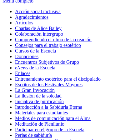
Menú completo
Acción social inclusiva
Agradecimientos
Artículos
Charlas de Alice Bailey
Colaboración intergrupo
Comprendiendo el ritmo de la creación
Consejos para el trabajo esotérico
Cursos de la Escuela
Donaciones
Encuentros Subjetivos de Grupo
eNews
de la Escuela
Enlaces
Entrenamiento esotérico para el discipulado
Escritos de los Festivales Mayores
La Gran Invocación
La ilusión de la soledad
Iniciativa de purificación
Introducción a la Sabiduría Eterna
Materiales para estudiantes
Medios de comunicación para el Alma
Meditación de Plenilunio
Participar en el grupo de la Escuela
Perlas de sabiduría