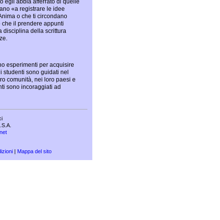
o egli abbia afferrato di quelle
ano «a registrare le idee
’Anima o che ti circondano
 che il prendere appunti
 disciplina della scrittura
ze.
ono esperimenti per acquisire
li studenti sono guidati nel
oro comunità, nei loro paesi e
ti sono incoraggiati ad
ci
.S.A.
net
izioni
|
Mappa del sito