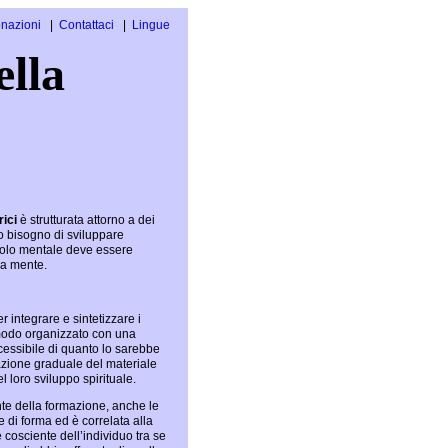
nazioni
Contattaci
Lingue
Inglese
ella
Spagnolo
rici
è strutturata attorno a dei
no bisogno di sviluppare
icolo mentale deve essere
la mente.
r integrare e sintetizzare i
n modo organizzato con una
cessibile di quanto lo sarebbe
ntazione graduale del materiale
l loro sviluppo spirituale.
nte della formazione, anche le
ee di forma ed è correlata alla
e cosciente dell’individuo tra se