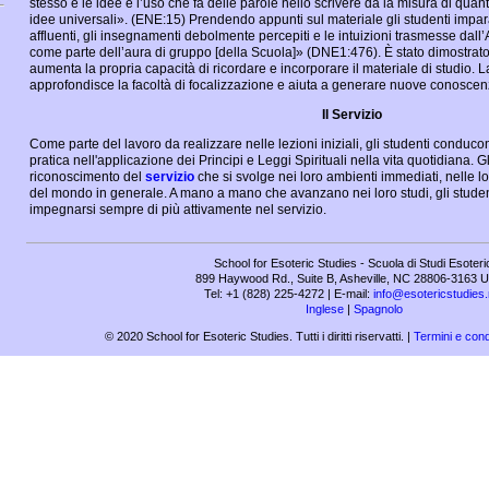
stesso e le idee e l’uso che fa delle parole nello scrivere dà la misura di quant
idee universali». (ENE:15) Prendendo appunti sul materiale gli studenti impar
affluenti, gli insegnamenti debolmente percepiti e le intuizioni trasmesse dall
come parte dell’aura di gruppo [della Scuola]» (DNE1:476). È stato dimostrato
aumenta la propria capacità di ricordare e incorporare il materiale di studio. La
approfondisce la facoltà di focalizzazione e aiuta a generare nuove conoscen
Il Servizio
Come parte del lavoro da realizzare nelle lezioni iniziali, gli studenti conduc
pratica nell'applicazione dei Principi e Leggi Spirituali nella vita quotidiana. G
riconoscimento del
servizio
che si svolge nei loro ambienti immediati, nelle l
del mondo in generale. A mano a mano che avanzano nei loro studi, gli studen
impegnarsi sempre di più attivamente nel servizio.
School for Esoteric Studies - Scuola di Studi Esoteri
899 Haywood Rd., Suite B, Asheville, NC 28806-3163 U
Tel: +1 (828) 225-4272 | E-mail:
info@esotericstudies.
Inglese
|
Spagnolo
© 2020 School for Esoteric Studies. Tutti i diritti riservatti. |
Termini e cond