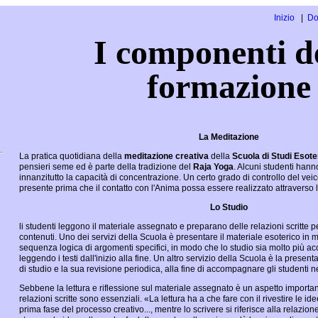
Inizio
Do
I componenti d
formazione
La Meditazione
La pratica quotidiana della
meditazione creativa
della
Scuola di Studi Esote
pensieri seme ed è parte della tradizione del
Raja Yoga
. Alcuni studenti han
innanzitutto la capacità di concentrazione. Un certo grado di controllo del ve
presente prima che il contatto con l'Anima possa essere realizzato attraverso 
Lo Studio
li studenti leggono il materiale assegnato e preparano delle relazioni scritte pe
contenuti. Uno dei servizi della Scuola è presentare il materiale esoterico i
sequenza logica di argomenti specifici, in modo che lo studio sia molto più ac
leggendo i testi dall'inizio alla fine. Un altro servizio della Scuola è la prese
di studio e la sua revisione periodica, alla fine di accompagnare gli studenti ne
Sebbene la lettura e riflessione sul materiale assegnato è un aspetto importa
relazioni scritte sono essenziali. «La lettura ha a che fare con il rivestire le id
prima fase del processo creativo..., mentre lo scrivere si riferisce alla relazion