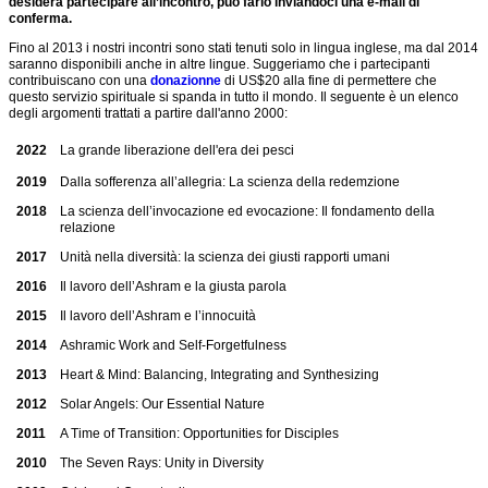
Materiali
il
desidera partecipare all’incontro, può farlo inviandoci una e-mail di
al
intergruppo
discepolato
avanzati
lavoro?
conferma.
Gruppo
della
La
Corsi
Menu
Fino al 2013 i nostri incontri sono stati tenuti solo in lingua inglese, ma dal 2014
Articoli
Scuola
Grande
della
saranno disponibili anche in altre lingue. Suggeriamo che i partecipanti
completo
Invocazione
Scuola
Ringraziamenti
contribuiscano con una
donazionne
di US$20 alla fine di permettere che
Sequenza
questo servizio spirituale si spanda in tutto il mondo. Il seguente è un elenco
settimanale
Incontri
Argomenti
Materiali
Biblioteca
degli argomenti trattati a partire dall'anno 2000:
per
Soggettivi
attuali
supplementari
il
di
per
Link
servizio
2022
La grande liberazione dell'era dei pesci
Gruppo
la
Spunti
di
riflessione
per
2019
Dalla sofferenza all’allegria: La scienza della redemzione
meditazione
Meditazione
il
di
Articoli
lavoro
2018
La scienza dell’invocazione ed evocazione: Il fondamento della
Meditazioni
Plenilunio
esoterico
relazione
riflessive
Azione
Presentazioni
sociale
Richiesta
2017
Unità nella diversità: la scienza dei giusti rapporti umani
Argomenti
di
inclusiva
di
attuali
Alice
ammissione
2016
Il lavoro dell’Ashram e la giusta parola
per
Bailey
Biblioteca
alla
la
2015
Il lavoro dell’Ashram e l’innocuità
Scuola
riflessione
Il
Che
progetto
2014
Ashramic Work and Self-Forgetfulness
cosa
Mezzi
del
sono
2013
Heart & Mind: Balancing, Integrating and Synthesizing
di
gruppo
gli
comunicazione
della
Studi
2012
Solar Angels: Our Essential Nature
per
Scuola
Esoterici?
l’Anima
2011
A Time of Transition: Opportunities for Disciples
Relazioni
Collaborazione
eNews
Consultive
intergruppo
2010
The Seven Rays: Unity in Diversity
della
della