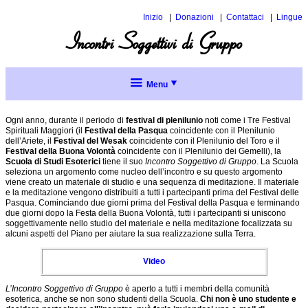
Inizio
Donazioni
Contattaci
Lingue
Inglese
Incontri Soggettivi di Gruppo
Spagnol
Menu
Chi
siamo
Ogni anno, durante il periodo di
festival di plenilunio
noti come i Tre Festival
Spirituali Maggiori (il
Festival della Pasqua
coincidente con il Plenilunio
Sulla
dell’Ariete, il
Festival del Wesak
coincidente con il Plenilunio del Toro e il
Saggezza
Scuola
Festival della Buona Volontà
coincidente con il Plenilunio dei Gemelli), la
Eterna
Scuola di Studi Esoterici
tiene il suo
Incontro Soggettivo di Gruppo
. La Scuola
Missione
seleziona un argomento come nucleo dell’incontro e su questo argomento
e
viene creato un materiale di studio e una sequenza di meditazione. Il materiale
Introduzione
storia
e la meditazione vengono distribuiti a tutti i partecipanti prima del Festival delle
Formazione
alla
Pasqua. Cominciando due giorni prima del Festival della Pasqua e terminando
Saggezza
La
due giorni dopo la Festa della Buona Volontà, tutti i partecipanti si uniscono
Eterna
Scuola,
Che
soggettivamente nello studio del materiale e nella meditazione focalizzata su
è
Servizio
cosa
alcuni aspetti del Piano per aiutare la sua realizzazione sulla Terra.
Perle
giusta
sono
di
per
gli
saggezza
me?
Video
Azione
Studi
Partecipare
sociale
Esoterici?
Perle
Come
inclusiva
di
si
L’Incontro Soggettivo di Gruppo
è aperto a tutti i membri della comunità
Formazione
saggezza:
sostiene
esoterica, anche se non sono studenti della Scuola.
Chi non è uno studente e
Partecipazione
Collaborazione
al
Concetti