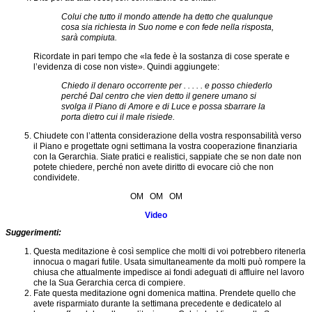
Scuola
Colui che tutto il mondo attende ha detto che qualunque
Donazioni
cosa sia richiesta in Suo nome e con fede nella risposta,
sarà compiuta.
eNews
della
Ricordate in pari tempo che «la fede è la sostanza di cose sperate e
Scuola
l’evidenza di cose non viste». Quindi aggiungete:
Formazione
Chiedo il denaro occorrente per . . . . . e posso chiederlo
esoterica
perché Dal centro che vien detto il genere umano si
al
svolga il Piano di Amore e di Luce e possa sbarrare la
discepolato
porta dietro cui il male risiede.
Chiudete con l’attenta considerazione della vostra responsabilità verso
La
il Piano e progettate ogni settimana la vostra cooperazione finanziaria
Grande
con la Gerarchia. Siate pratici e realistici, sappiate che se non date non
Invocazione
potete chiedere, perché non avete diritto di evocare ciò che non
condividete.
L’illusione
della
OM OM OM
solitudine
Video
Incontri
Soggettivi
Suggerimenti:
di
Gruppo
Questa meditazione è così semplice che molti di voi potrebbero ritenerla
innocua o magari futile. Usata simultaneamente da molti può rompere la
Iniziativa
chiusa che attualmente impedisce ai fondi adeguati di affluire nel lavoro
di
che la Sua Gerarchia cerca di compiere.
purificazione
Fate questa meditazione ogni domenica mattina. Prendete quello che
avete risparmiato durante la settimana precedente e dedicatelo al
Introduzione