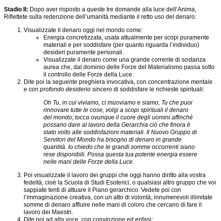
riflessione
riflessive
attuali
Stadio II:
Dopo aver risposto a queste tre domande alla luce dell’Anima,
per
Passare
Meditazione
Riflettete sulla redenzione dell’umanità mediante il retto uso del denaro:
la
dal
sull'attrazione
riflessione
Visualizzate il denaro oggi nel mondo come:
dolore
del
Energia concretizzata, usata attualmente per scopi puramente
alla
denaro
Articoli
materiali e per soddisfare (per quanto riguarda l’individuo)
gioia
per
desideri puramente personali.
scoppi
Azione
Visualizzate il denaro come una grande corrente di sostanza
Affrontare
spirituali
sociale
aurea che, dal dominio delle Forze del Materialismo passa sotto
le
inclusiva
il controllo delle Forze della Luce.
ingiustizie
Meditazione
Dite poi la seguente preghiera invocativa, con concentrazione mentale
sociali
sulla
Biblioteca
e con
profondo desiderio sincero
di soddisfare le richieste spirituali:
la
Comprendere
riapparizione
Che
Oh Tu, in cui viviamo, ci muoviamo e siamo, Tu che puoi
l'omosessualità
di
cosa
rinnovare tutte le cose, volgi a scopi spirituali il denaro
Colui
sono
del mondo; tocca ovunque il cuore degli uomini affinché
Uso
che
gli
possano dare al lavoro della Gerarchia ciò che finora è
non
Viene
Studi
stato volto alle soddisfazioni materiali. Il Nuovo Gruppo di
sessista
Esoterici?
Servitori del Mondo ha bisogno di denaro in grande
della
quantità. Io chiedo che le grandi somme occorrenti siano
lingua
Collaborazione
rese disponibili. Possa questa tua potente energia essere
intergruppo
nelle mani delle Forze della Luce.
Mantra
e
Comprendere
Poi visualizzate il lavoro dei gruppi che oggi hanno diritto alla vostra
affermazioni
il
fedeltà, cioè la Scuola di Studi Esoterici, o qualsiasi altro gruppo che voi
ritmo
sappiate tenti di attuare il Piano gerarchico. Vedete poi con
Elenco
creativo
l’immaginazione creativa, con un atto di volontà, innumerevoli illimitate
dei
somme di denaro affluire nelle mani di coloro che cercano di fare il
Libri
Corsi
lavoro dei Maestri.
Blu
della
Dite poi ad alta voce, con convinzione ed enfasi: