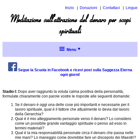
Inizio
Donazioni
Contattaci
Lingue
Inglese
Meditazione sull'attrazione del denaro per scopi
Spagnol
spirituali
Menu
Partecipazione
al Gruppo della
Scuola
Segue la Scuola in Facebook e ricevi post sulla Saggezza Eterna
ogni giorni!
La
meditazione
come
Stadio I:
Dopo aver raggiunto la voluta calma positiva della personalità,
servizio
formulate chiaramente con parole vostre le risposte alle seguenti domande:
Sequenza
Se il denaro è oggi una delle cose più importanti e necessarie per il
Argomenti
per
lavoro spirituale, qual è il fattore che attualmente lo devia dal lavoro
il
attuali
della Gerarchia?
servizio
Qual è il mio atteggiamento personale verso il denaro? Lo considero
Menu
Argomenti
di
come un possibile grande vantaggio spirituale o penso ad esso in
attuali
completo
meditazione
termini materiali?
per
Qual è la mia responsabilità personale circa il denaro che passa nelle
la
Meditazioni
mie mani? Lo maneggio come dovrebbe fare un discepolo dei Maestri?
Argomenti