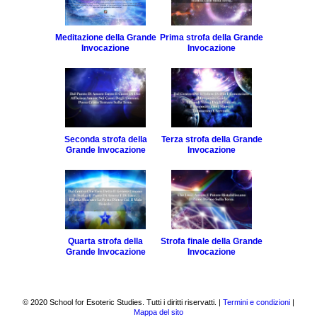
per
Raggi
Festival
la
di
riflessione
Struttura
Plenilunio
Meditazione della Grande
Prima strofa della Grande
esoterica
Articoli
Invocazione
Invocazione
Parole
Percorso
evocatrici
Azione
di
sociale
crescita
Corpo
inclusiva
Mente
Lavoro
Spirito
Biblioteca
soggettivo
di
Significato
Che
gruppo
esoterico
cosa
Seconda strofa della
Terza strofa della Grande
sono
Grande Invocazione
Invocazione
Scienze
Attributi
gli
esoteriche
spirituali
Studi
Esoterici?
La
Innocuità
Volontà
Collaborazione
Giusta
intergruppo
Leggi
parola
occulte
Comprendere
Insegnamenti
Quarta strofa della
Strofa finale della Grande
il
spirituali
Grande Invocazione
Invocazione
ritmo
creativo
Servizio
spirituale
Corsi
1
della
© 2020 School for Esoteric Studies. Tutti i diritti riservatti. |
Termini e condizioni
|
Scuola
Servizio
Mappa del sito