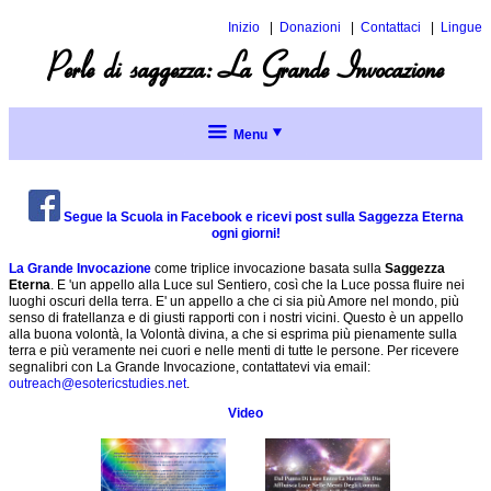
Inizio
Donazioni
Contattaci
Lingue
Inglese
Perle di saggezza: La Grande Invocazione
Spagnol
Menu
Introduzione
alla
Saggezza
Eterna
Segue la Scuola in Facebook e ricevi post sulla Saggezza Eterna
ogni giorni!
Perle di
La Grande Invocazione
come triplice invocazione basata sulla
Saggezza
saggezza
Eterna
. E 'un appello alla Luce sul Sentiero, così che la Luce possa fluire nei
luoghi oscuri della terra. E' un appello a che ci sia più Amore nel mondo, più
La
senso di fratellanza e di giusti rapporti con i nostri vicini. Questo è un appello
Perle di
Grande
alla buona volontà, la Volontà divina, a che si esprima più pienamente sulla
saggezza:
Invocazione
terra e più veramente nei cuori e nelle menti di tutte le persone. Per ricevere
Concetti
segnalibri con La Grande Invocazione, contattatevi via email:
Mantra
avanzati
outreach@esotericstudies.net
.
per
Menu
Proposizioni
la
Video
di
completo
meditazione
base
Meditazione
Argomenti
I
creativa
attuali
Sette