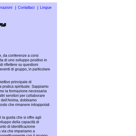
nazioni
Contattaci
Lingue
Inglese
ne
Spagnolo
e, da conferenze a corsi
tta di uno sviluppo positivo in
 riflettere su questioni
 eventi di gruppo, in particolare
iettivo principale di
ra pratica spirituale. Sappiamo
iamo la formazione necessaria
tri servitori per collaborare
io dell'Anima, dobbiamo
ttosto che rimanere intrappolati
la guida che si offre agli
viluppo della capacità di
unto di identificazione
a via che impariamo a
soggettivamente con il gruppo