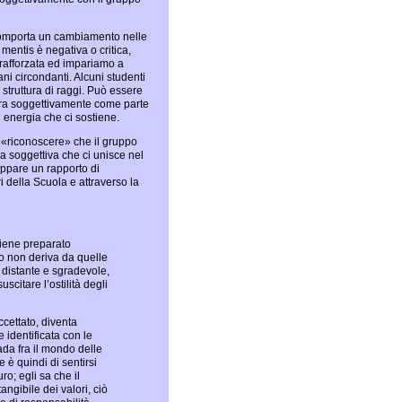
e comporta un cambiamento nelle
 mentis è negativa o critica,
 rafforzata ed impariamo a
ni circondanti. Alcuni studenti
o struttura di raggi. Può essere
avora soggettivamente come parte
i energia che ci sostiene.
l «riconoscere» che il gruppo
ia soggettiva che ci unisce nel
ppare un rapporto di
ri della Scuola e attraverso la
viene preparato
sco non deriva da quelle
 distante e sgradevole,
citare l’ostilità degli
ccettato, diventa
 identificata con le
ada fra il mondo delle
e è quindi di sentirsi
ro; egli sa che il
ngibile dei valori, ciò