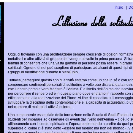
Inizio
Do
L’illusione della solitudi
Oggi, ci troviamo con una proliferazione sempre crescente di opzioni formativ
metafisici e altre attività di gruppo che vengono svolte in prima persona. Si tra
termini di consentire che una vasta gamma di persone possa essere in grado di
spirituali. Ognuno di noi può scegliere di partecipare ad alcuni di questi tipi di
i gruppi di meditazione durante il plenilunio.
Tuttavia, perseguire questo tipo di attività esterna come un fine in sé o con l'ob
compensare sentimenti personali di solitudine a volte può distrarci dalla nost
che il nostro primo e vero Maestro è l'Anima. È a livello dell'Anima che ricev
per percorrere il sentiero ed è in questo piano dove entriamo in rapporto con al
efficacemente alla realizzazione del Piano. Al fine di «ascoltare» il messagg
sviluppare la disciplina della contemplazione e la capacità di acquietarci, piu
nel clamore di molteplici attività esterne.
Una componente essenziale della formazione nella Scuola di Studi Esoterici è 
studenti per imparare ad osservare gli eventi dal livello dell'Anima – cioè, lo s
allineamento con il centro spirituale e l’operare nel mondo a partire da quel p
superiore o, come ci è stato detto «essere nel mondo ma non del mondo». Vi
riconoscere questa capacità e unione, stiamo anche imparando a collegarci 