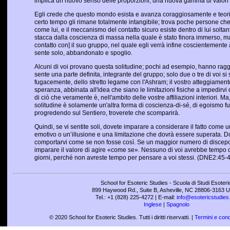
implica un nuovo senso delle proporzioni, una nuova gamma di valori e
Egli crede che questo mondo esista e avanza coraggiosamente e teor
certo tempo gli rimane totalmente intangibile; trova poche persone c
come lui, e il meccanismo del contatto sicuro esiste dentro di lui soltan
stacca dalla coscienza di massa nella quale è stato finora immerso, m
contatto con] il suo gruppo, nel quale egli verrà infine coscientemente 
sente solo, abbandonato e spoglio.
Alcuni di voi provano questa solitudine; pochi ad esempio, hanno raggiu
sente una parte definita, integrante del gruppo; solo due o tre di voi si 
fugacemente, dello stretto legame con l'Ashram; il vostro atteggiamento 
speranza, abbinata all'idea che siano le limitazioni fisiche a impedirv
di ciò che veramente è, nell'ambito delle vostre affiliazioni interiori. Ma
solitudine è solamente un'altra forma di coscienza-di-sé, di egoismo fu
progredendo sul Sentiero, troverete che scomparirà.
Quindi, se vi sentite soli, dovete imparare a considerare il fatto com
emotivo o un’illusione e una limitazione che dovrà essere superata. 
comportarvi come se non fosse così. Se un maggior numero di discepol
imparare il valore di agire «come se». Nessuno di voi avrebbe tempo di
giorni, perché non avreste tempo per pensare a voi stessi. (DNE2:45-
School for Esoteric Studies - Scuola di Studi Esoteri
899 Haywood Rd., Suite B, Asheville, NC 28806-3163 U
Tel.: +1 (828) 225-4272 | E-mail:
info@esotericstudies
Inglese
|
Spagnolo
© 2020 School for Esoteric Studies. Tutti i diritti riservatti. |
Termini e cond