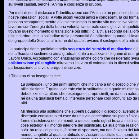
sui livelli causali, perché l'Anima è coscienza di gruppo.
Per molti di noi, il distacco e l'identificazione con l'Anima è un processo ch
nostre interazioni sociali. A volte alcuni vecchi amici e conoscenti, la cui forma
possono scomparire, mentre allo stesso tempo la nostra vita meditativa viene
lavorare con l'energia della buona volontà, tanto reale come gli eventi quotidia
trovano questo momento di transizione più difficili di altri, a seconda della lor
utile ricordare che la solitudine della personalità è un'illusione quando si l
del gruppo della Scuola, all'interno del quale troviamo il sostegno della rete d
La partecipazione quotidiana nella
sequenza del servizio di meditazione
e i
della Scuola ci sostiene ci aiuta gradualmente a realizzare il legame di energ
Lavoro Unico. Accogliamo con entusiasmo anche coloro che desiderano svilu
collaborazione più tangibile
attraverso il lavoro di volontariato in diversi setto
partecipazione ai diversi progetti di servizio.
Il Tibetano ci ha insegnato che:
La solitudine
...uno dei primi sintomi che indicano a un discepolo che 
all'iniziazione. È quindi evidente che la solitudine alla quale mi riferi
debolezze di carattere che respingono i propri simili, né da una natura
né da una qualsiasi forma di interesse personale così pronunciato da sus
altri....
Mi riferisco alla solitudine che subentra quando il discepolo, avendo a
discepolo consacrato ed esce da una vita concentrata sul piano fisico e
forme d'esistenza nei tre mondi; a questo punto egli si trova a metà str
cose esteriori e il mondo interiore del significato. La sua prima reazion
solo: ha rotto col passato, è pieno di speranze, ma non è sicuro del futu
mondo tangibile al quale è abituato dev'essere sostituito dal mondo inta