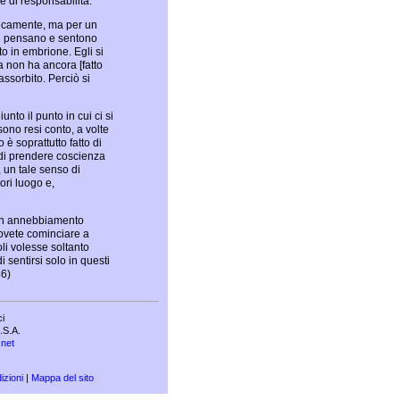
 di responsabilità.
icamente, ma per un
he pensano e sentono
to in embrione. Egli si
a non ha ancora [fatto
assorbito. Perciò si
nto il punto in cui ci si
sono resi conto, a volte
è soprattutto fatto di
i di prendere coscienza
, un tale senso di
ori luogo e,
e un annebbiamento
Dovete cominciare a
i volesse soltanto
 sentirsi solo in questi
46)
ci
.S.A.
.net
izioni
|
Mappa del sito