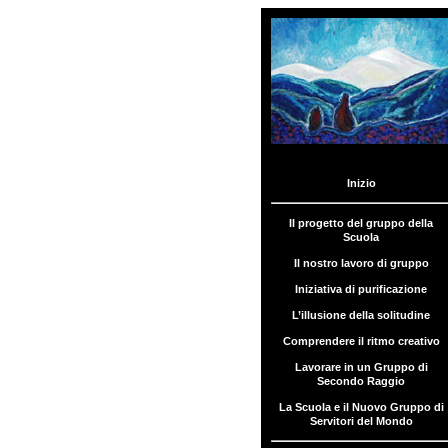
Inizio
Menu
Il
progetto
Il progetto del gruppo della
del
Scuola
gruppo
Il nostro lavoro di gruppo
della
Scuola
Iniziativa di purificazione
L’illusione della solitudine
Il
nostro
Comprendere il ritmo creativo
lavoro
di
Lavorare in un Gruppo di
gruppo
Secondo Raggio
La Scuola e il Nuovo Gruppo di
Iniziativa di
Servitori del Mondo
purificazione