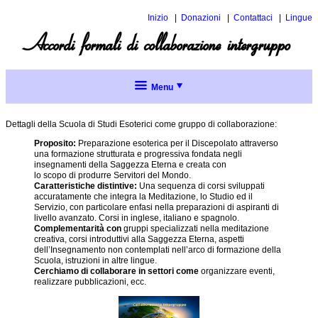
Inizio
Donazioni
Contattaci
Lingue
Inglese
Accordi formali di collaborazione intergruppo
Spagnol
Menu
Collaborazione
intergruppo
Dettagli della Scuola di Studi Esoterici come gruppo di collaborazione:
Proposito:
Preparazione esoterica per il Discepolato attraverso
Politica di
una formazione strutturata e progressiva fondata negli
collaborazione
insegnamenti della Saggezza Eterna e creata con
intergrupo
lo scopo di produrre Servitori del Mondo.
Caratteristiche distintive:
Una sequenza di corsi sviluppati
accuratamente che integra la Meditazione, lo Studio ed il
Accordi
Servizio, con particolare enfasi nella preparazioni di aspiranti di
formali di
livello avanzato. Corsi in inglese, italiano e spagnolo.
collaborazione
Complementarità con
gruppi specializzati nella meditazione
intergruppo
creativa, corsi introduttivi alla Saggezza Eterna, aspetti
Menu
dell’Insegnamento non contemplati nell’arco di formazione della
Accordi
Scuola, istruzioni in altre lingue.
formali
completo
Cerchiamo di collaborare in settori come
organizzare eventi,
di
realizzare pubblicazioni, ecc.
collaborazione
Argomenti
intergruppo
attuali
per
Suggerimenti