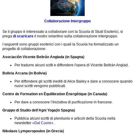
la
per
riflessione
migliorare
la
Articoli
collaborazione
intergruppo
Collaborazione Intergruppo
Azione
sociale
Supporto
Se il gruppo è interessato a collaborare con la Scuola di Studi Esoterici, si
inclusiva
all'Iniziativa
prega
di scaricare
il nostro volantino sulla collaborazione intergruppo.
di
Biblioteca
Collaborazione
I seguenti sono gruppi esoterici con i quali la Scuola ha formalizzato un
Intergruppo
progetto di collaborazione:
Che
cosa
Altre
Asociación Vicente Beltrán Anglada (in Spagna)
sono
iniziative
gli
Per tradurre alcuni scitti e diffondere l'opera di Vicente Beltrán Anglad.
del
Studi
NGSM
Esoterici?
Bolivia Arcana (in Bolivia)
Collaborazione
Per diffondere gli scritti inediti di Alice Bailey e dare a conoscere quando
intergruppo
nuovi scritti vengono pubblicati.
Comprendere
Centre de Formation en Équilibration Énergétique (in Canada)
il
Per dare a conoscere l’Iniziativa di purificazione in francese.
ritmo
creativo
Gruppo di Studio dell'Agni Yoga(in Spagna)
Corsi
Pubblica alcuni scritti di plenilunio e articoli della Scuola nella
della
newsletter
«Dal Cuore».
Scuola
Nikolaos Lymperopoulos (in Grecia)
Donazioni