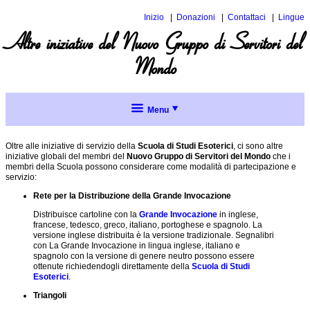
Inizio
Donazioni
Contattaci
Lingue
Inglese
Altre iniziative del Nuovo Gruppo di Servitori del
Spagnol
Mondo
Menu
Collaborazione
intergruppo
Oltre alle iniziative di servizio della
Scuola di Studi Esoterici
, ci sono altre
iniziative globali del membri del
Nuovo Gruppo di Servitori del Mondo
che i
membri della Scuola possono considerare come modalità di partecipazione e
Politica di
servizio:
collaborazione
intergrupo
Rete per la Distribuzione della Grande Invocazione
Distribuisce cartoline con la
Grande Invocazione
in inglese,
Accordi
francese, tedesco, greco, italiano, portoghese e spagnolo. La
formali di
versione inglese distribuita è la versione tradizionale. Segnalibri
collaborazione
con La Grande Invocazione in lingua inglese, italiano e
intergruppo
spagnolo con la versione di genere neutro possono essere
ottenute richiedendogli direttamente della
Scuola di Studi
Menu
Accordi
Esoterici
.
formali
completo
di
Triangoli
collaborazione
Argomenti