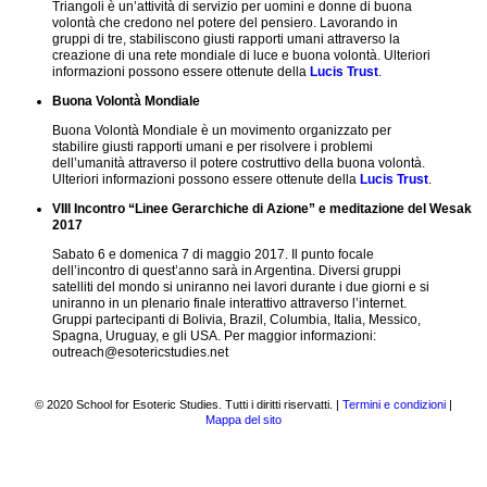
intergruppo
Triangoli è un’attività di servizio per uomini e donne di buona
attuali
volontà che credono nel potere del pensiero. Lavorando in
per
Suggerimenti
gruppi di tre, stabiliscono giusti rapporti umani attraverso la
la
per
creazione di una rete mondiale di luce e buona volontà. Ulteriori
riflessione
migliorare
informazioni possono essere ottenute della
Lucis Trust
.
la
Articoli
collaborazione
Buona Volontà Mondiale
intergruppo
Azione
Buona Volontà Mondiale è un movimento organizzato per
sociale
Supporto
stabilire giusti rapporti umani e per risolvere i problemi
inclusiva
all'Iniziativa
dell’umanità attraverso il potere costruttivo della buona volontà.
di
Ulteriori informazioni possono essere ottenute della
Lucis Trust
.
Biblioteca
Collaborazione
VIII Incontro “Linee Gerarchiche di Azione” e meditazione del Wesak
Intergruppo
Che
2017
cosa
Altre
sono
Sabato 6 e domenica 7 di maggio 2017. Il punto focale
iniziative
gli
dell’incontro di quest’anno sarà in Argentina. Diversi gruppi
del
Studi
satelliti del mondo si uniranno nei lavori durante i due giorni e si
NGSM
Esoterici?
uniranno in un plenario finale interattivo attraverso l’internet.
Gruppi partecipanti di Bolivia, Brazil, Columbia, Italia, Messico,
Collaborazione
Spagna, Uruguay, e gli USA. Per maggior informazioni:
intergruppo
outreach@esotericstudies.net
Comprendere
il
© 2020 School for Esoteric Studies. Tutti i diritti riservatti. |
Termini e condizioni
|
ritmo
Mappa del sito
creativo
Corsi
della